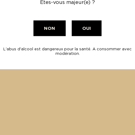
Êtes-vous majeur(e) ?
NON
OUI
tion
s de
L'abus d'alcool est dangereux pour la santé. A consommer avec
édées
modération.