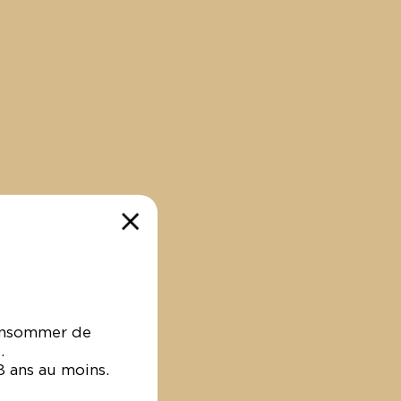
posent toute une gamme de
 bio blancs, rouges et rosés,
s reconnus pour leur finesse
et leur caractère.
consommer de
.
18 ans au moins.