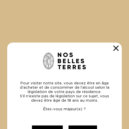
MAGNUM CHARLOTTE ROUGE 2022
G
La Madrague
L
151.00€
9
Le carton 3x1.5L
Le
Pour visiter notre site, vous devez être en âge
d'acheter et de consommer de l'alcool selon la
législation de votre pays de résidence.
S'il n'existe pas de législation sur ce sujet, vous
devez être âgé de 18 ans au moins.
Êtes-vous majeur(e) ?