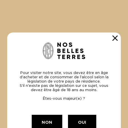
MARCEAU ROSÉ BLANC 2025
C
La Madrague
L
186.96€
1
Le carton 6x75cl
Le
Pour visiter notre site, vous devez être en âge
d'acheter et de consommer de l'alcool selon la
législation de votre pays de résidence.
S'il n'existe pas de législation sur ce sujet, vous
devez être âgé de 18 ans au moins.
Êtes-vous majeur(e) ?
100% Bio
et Made in France
NON
OUI