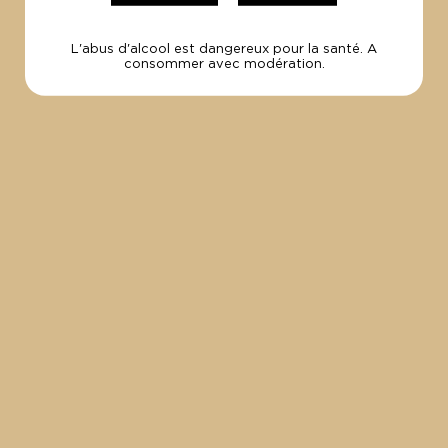
PAIEMENT
SÉCURISÉ
Par carte visa
L'abus d'alcool est dangereux pour la santé. A
consommer avec modération.
et Mastercard.
UNE
QUESTION ?
+33 (0)4 94 49 04 54
contact@lesvinsdelamadrague.com
NOUS SOMMES
À VOTRE ÉCOUTE,
CONTACTEZ-NOUS !
CONTACT