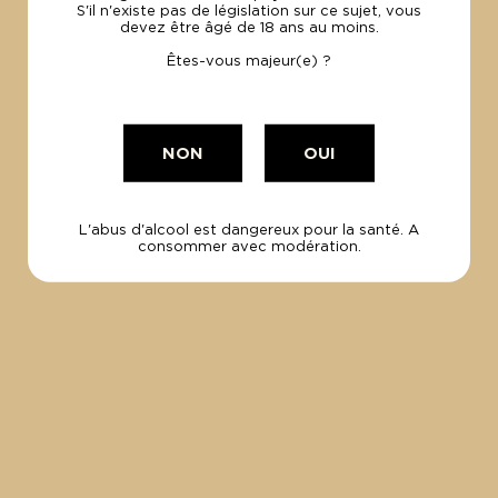
S'il n'existe pas de législation sur ce sujet, vous
Gérin & Fils
Gé
devez être âgé de 18 ans au moins.
179.70€
2
Êtes-vous majeur(e) ?
Le carton 6x75cl
Le
NON
OUI
L'abus d'alcool est dangereux pour la santé. A
consommer avec modération.
100% Bio
et Made in France
PAIEMENT
SÉCURISÉ
Par carte visa
et Mastercard.
UNE
QUESTION ?