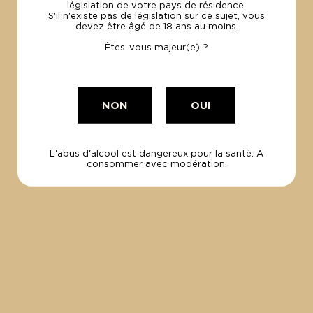
législation de votre pays de résidence.
CÔTEAUX D'OR
C
S'il n'existe pas de législation sur ce sujet, vous
devez être âgé de 18 ans au moins.
Gérin & Fils
Gé
Êtes-vous majeur(e) ?
180.00€
2
Le carton de 6x75cl
Le
NON
OUI
L'abus d'alcool est dangereux pour la santé. A
consommer avec modération.
100% Bio
et Made in France
PAIEMENT
SÉCURISÉ
Par carte visa
et Mastercard.