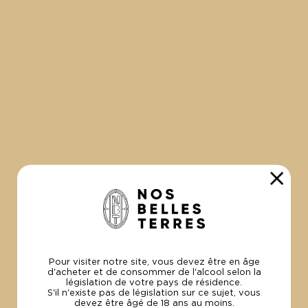
CHAMPAGNE GRAND CRU EXTRA BRUT 100%
C
Pour visiter notre site, vous devez être en âge
PINOT NOIR
d'acheter et de consommer de l'alcool selon la
Gé
législation de votre pays de résidence.
Gérin & Fils
S'il n'existe pas de législation sur ce sujet, vous
2
devez être âgé de 18 ans au moins.
240.00€
Le