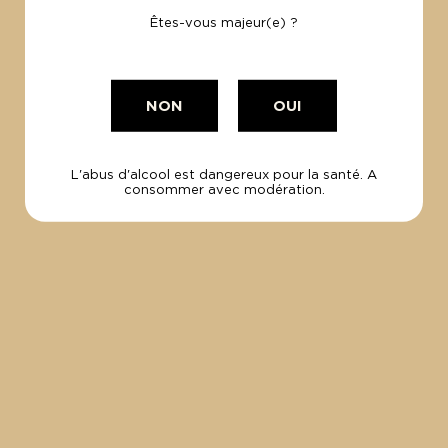
Le carton 6x75cl
Êtes-vous majeur(e) ?
NON
OUI
L'abus d'alcool est dangereux pour la santé. A
100% Bio
consommer avec modération.
et Made in France
PAIEMENT
SÉCURISÉ
Par carte visa
et Mastercard.
UNE
QUESTION ?
+33 (0)4 94 49 04 54
contact@lesvinsdelamadrague.com