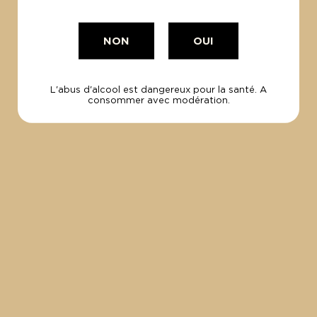
NON
OUI
L'abus d'alcool est dangereux pour la santé. A
consommer avec modération.
ROSÉ O'CLOCK AU DOMAINE DE LA MADRAGUE
18 Juillet 2024
Au cœur de notre vignoble, nous vous donnons
rendez-vous à nos soirées estivales.