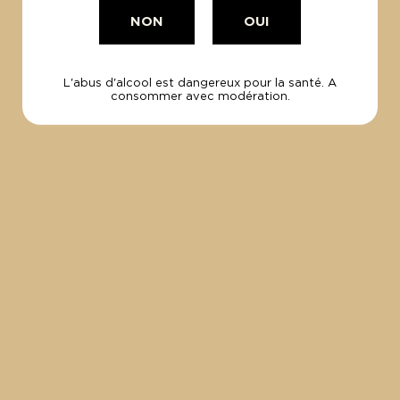
NON
OUI
L'abus d'alcool est dangereux pour la santé. A
SUBLIMEZ VOTRE TABLE DE PÂQUES AVEC NOS
consommer avec modération.
CHAMPAGNES D'EXCEPTION !
15 Avril 2025
Blanc de Blanc et Céleste pour Pâques !