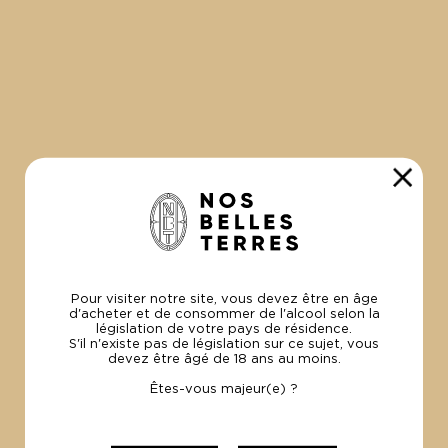
LES CHEFS DANS LES VIGNES
22 Avril 2025
Rendez-vous le 26 avril 2025 au Domaine de La
Madrague !
Pour visiter notre site, vous devez être en âge
d'acheter et de consommer de l'alcool selon la
législation de votre pays de résidence.
S'il n'existe pas de législation sur ce sujet, vous
devez être âgé de 18 ans au moins.
Êtes-vous majeur(e) ?