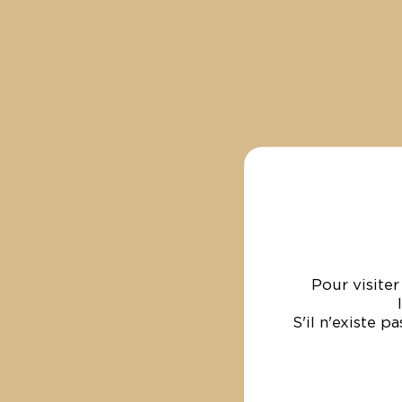
Pour visite
VENDANGES 2
S'il n'existe p
GRAND DÉP
28 Août 2025