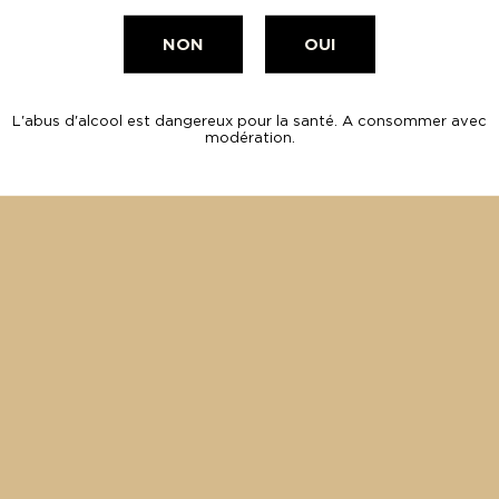
, prélèvements en cours
NON
OUI
bours est lancé
L'abus d'alcool est dangereux pour la santé. A consommer avec
modération.
1
2
3
4
5
PAIEMENT
SÉCURISÉ