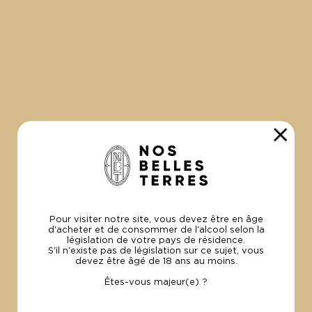
100% Bio
et Made in France
PAIEMENT
SÉCURISÉ
Par carte visa
et Mastercard.
UNE
QUESTION ?
+33 (0)4 94 49 04 54
contact@lesvinsdelamadrague.com
Pour visiter notre site, vous devez être en âge
d'acheter et de consommer de l'alcool selon la
législation de votre pays de résidence.
S'il n'existe pas de législation sur ce sujet, vous
devez être âgé de 18 ans au moins.
Êtes-vous majeur(e) ?
NOUS SOMMES