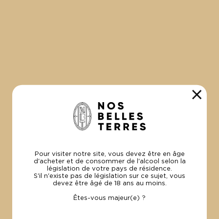
100% Bio
et Made in France
PAIEMENT
SÉCURISÉ
Par carte visa
et Mastercard.
UNE
QUESTION ?
+33 (0)4 94 49 04 54
contact@lesvinsdelamadrague.com
Pour visiter notre site, vous devez être en âge
d'acheter et de consommer de l'alcool selon la
législation de votre pays de résidence.
S'il n'existe pas de législation sur ce sujet, vous
devez être âgé de 18 ans au moins.
Êtes-vous majeur(e) ?
NOUS SOMMES