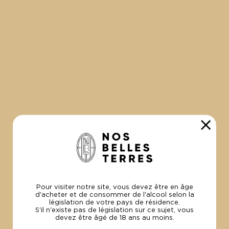
100% Bio
et Made in France
PAIEMENT
SÉCURISÉ
Par carte visa
et Mastercard.
UNE
QUESTION ?
Pour visiter notre site, vous devez être en âge
d'acheter et de consommer de l'alcool selon la
+33 (0)4 94 49 04 54
législation de votre pays de résidence.
contact@lesvinsdelamadrague.com
S'il n'existe pas de législation sur ce sujet, vous
devez être âgé de 18 ans au moins.