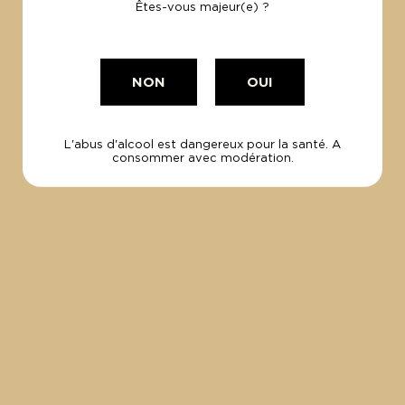
Êtes-vous majeur(e) ?
NOUS SOMMES
NON
OUI
À VOTRE ÉCOUTE,
CONTACTEZ-NOUS !
L'abus d'alcool est dangereux pour la santé. A
consommer avec modération.
CONTACT
INSCRIVEZ-VOUS
À NOTRE
NEWSLETTER
Bénéficiez d'une remise de 5% !