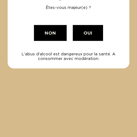
Êtes-vous majeur(e) ?
NON
OUI
NOUS SOMMES
À VOTRE ÉCOUTE,
CONTACTEZ-NOUS !
L'abus d'alcool est dangereux pour la santé. A
consommer avec modération.
CONTACT
INSCRIVEZ-VOUS
À NOTRE
NEWSLETTER
Bénéficiez d'une remise de 5% !