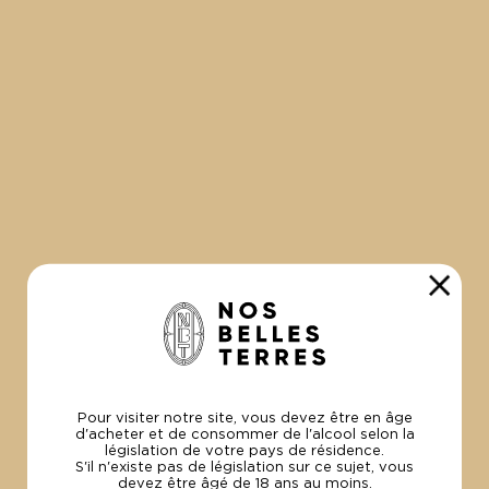
100% Bio
et Made in France
PAIEMENT
SÉCURISÉ
Par carte visa
et Mastercard.
Pour visiter notre site, vous devez être en âge
UNE
QUESTION ?
d'acheter et de consommer de l'alcool selon la
législation de votre pays de résidence.
+33 (0)4 94 49 04 54
S'il n'existe pas de législation sur ce sujet, vous
contact@lesvinsdelamadrague.com
devez être âgé de 18 ans au moins.